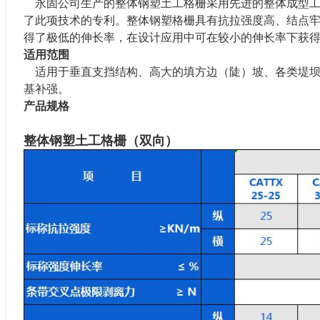
永固公司
生产的整体钢塑
土工
格栅采用先进的整体成型
了此项技术的
专利
。
整体钢塑格栅具有
抗拉强度高、结点
得了极低的伸长率，在设计应用中可在较小的伸长率下获
适用范围
适用于垂直支挡结构、高大的填方
边（
陡
）
坡、各
类
堤
基补强。
产品规格
整体钢塑土工格栅（双向）