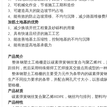
2、
可
机械化作业
，节
省施工
工期
和造价
3、可建造高大的陡边坡节约占地
4、
能有效的防止边坡滑移、不均匀沉降，减少路面维修费
加筋
土
地基的
优势
1、减少换填开挖工程量及砂砾料的用量
2、
具有
快速且经济的施工工艺
3、
能
改善地基土压缩性，控制地基的不均匀沉降
4、
能
有效提高地基承载力
产品简介
整体
钢塑
土工
格栅
是
以
碳素弹簧
钢丝
复合
与聚乙烯PE
距排列，
然后
采用特殊熔焊
工艺
焊接其交接点而成型
的
一
整体钢塑
土工
格栅的主要受力元件为条带内的碳素弹簧
生产不同拉力要求的
条
带，并配合网孔尺寸大小，以形成
塑格栅。
产品材质
碳素弹簧钢丝复合聚乙烯
HD
PE
，钢丝均匀排列，塑料均
产品特性