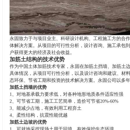
永固致力于与项目业主、科研设计机构、工程施工方的合作
体解决方案。从项目的可行性分析，设计咨询、施工承包
户获得更大的经济及社会收益。
加筋土结构的技术优势
作为中国土体加筋技术专家，
永固
在
加筋
土
挡墙
、
加筋
土
具体情况
，从项目可行性分析，以及设计咨询和建议、材
态环保、
节省
工期
和投资的技术解决方案。
永固公司以多
加筋
土
挡墙的
优势
1、
对
地基承载力要求低，对各种
地形
地质条件适应性强
2、
可
节省工期，
施工
工艺简单，造价
可节
省20%-60%
3、能减少占地，有效利用工程弃土
4、柔性结构，抗震性能优越
加筋
土
边坡的
优势
1、可就地采挖现场土用于回填，有效保护生态环境