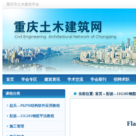
重庆市土木建筑学会
首页
学会专区
建筑资讯
学术交流
学会期刊
招聘求职
课程分类
当前位置:
首页
»
彭波—11G101钢
赵兵—PKPM结构软件应用教程
彭波—11G101钢筋平法教程
Fla
施工管理