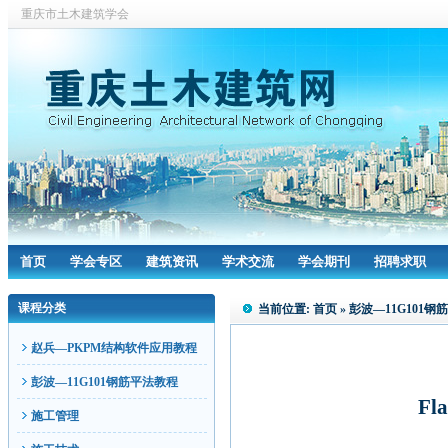
重庆市土木建筑学会
首页
学会专区
建筑资讯
学术交流
学会期刊
招聘求职
课程分类
当前位置:
首页
»
彭波—11G101钢
赵兵—PKPM结构软件应用教程
彭波—11G101钢筋平法教程
Fla
施工管理