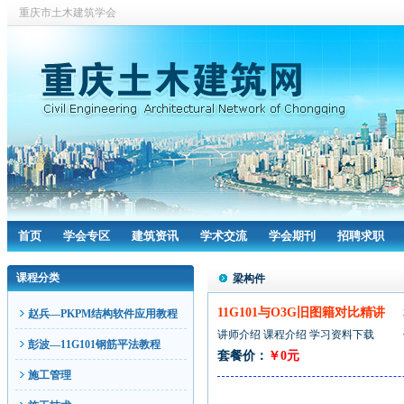
重庆市土木建筑学会
首页
学会专区
建筑资讯
学术交流
学会期刊
招聘求职
课程分类
梁构件
11G101与O3G旧图籍对比精讲
赵兵—PKPM结构软件应用教程
讲师介绍
课程介绍
学习资料下载
彭波—11G101钢筋平法教程
套餐价：
￥0元
施工管理