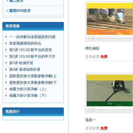
施工技术
建筑BIM技术
推荐视频
一：如何解决连梁超筋的问题
本套视频课程的特点
绑扎钢筋
第1讲 11G101新平法的背景
第2讲 11G101新平法的学习方
是否收费:
免费
第3讲 砼保护层
第4讲 基准锚固长度
梁刚度的放大系数参数详解(上
梁刚度的放大系数参数详解(下
倾覆力矩计算详解（上）
倾覆力矩计算详解（下）
视频排行
荡面一
是否收费:
免费