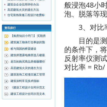
般浸泡48小
建筑业企业信用评价办法
高层建筑火灾的逃生方法
泡、脱落等
住宅装饰装修工程设计收费标
3、对比
资讯排行
【购房知识小窍门】 买期房
目的是测试
建筑施工物体打击事故的预
的条件下，将
桩与我国的桥梁建设
反射率仪测试
建筑师透露电梯房选几楼最
老百姓购买商品房都缴哪些
对比率 = Rb/
高层建筑火灾的逃生方法
建筑装饰工程项目施工管理
建筑涂料常见技术指标
《建设工程设计合同示范文
建设工程设计合同示范文本