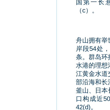
国第一长悬
（c）。
舟山拥有举
岸段54处，
条。群岛环
水港的理想
江黄金水道
部沿海和长
釜山、日本
口构成近5
42(d)。