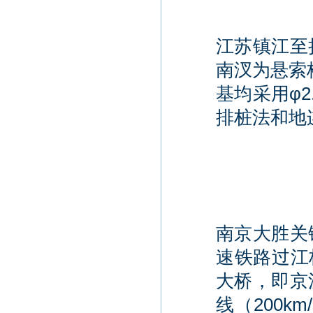
江苏镇江至扬
南汊为悬索
基均采用φ
排桩法和地
南京大胜关铁
速铁路过江
大桥，即京沪
线（200k