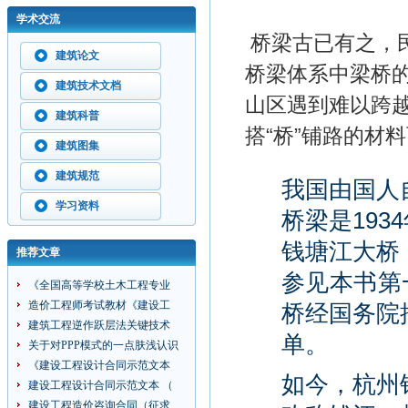
学术交流
桥梁古已有之，
建筑论文
桥梁体系中梁桥的
建筑技术文档
山区遇到难以跨
建筑科普
搭“桥”铺路的材
建筑图集
建筑规范
我国由国人
学习资料
桥梁是193
钱塘江大桥，
推荐文章
参见本书第一
《全国高等学校土木工程专业
造价工程师考试教材《建设工
桥经国务院
建筑工程逆作跃层法关键技术
单。
关于对PPP模式的一点肤浅认识
《建设工程设计合同示范文本
如今，杭州
建设工程设计合同示范文本 （
建设工程造价咨询合同（征求