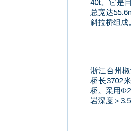
40t。它
总宽达55.
斜拉桥组成
浙江台州椒江
桥长370
桥。采用Φ2
岩深度＞3