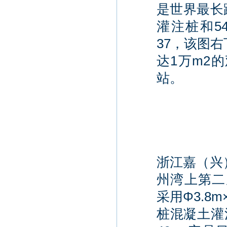
是世界最长跨
灌注桩和54
37，该图
达1万m2
站。
浙江嘉（兴
州湾上第二座
采用Φ3.8
桩混凝土灌