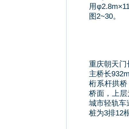
用φ2.8m
图2~30。
重庆朝天门长
主桥长932
桁系杆拱桥
桥面，上层
城市轻轨车
桩为3排12