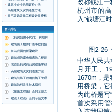
改称钱江一
建筑业企业信用评价办法
杭州市的高
高层建筑火灾的逃生方法
住宅装饰装修工程设计收费标
入“钱塘江时
资讯排行
【购房知识小窍门】 买期房
建筑施工物体打击事故的预
图2-2
桩与我国的桥梁建设
建筑师透露电梯房选几楼最
中华人民共
老百姓购买商品房都缴哪些
月开工、1
高层建筑火灾的逃生方法
1670m
建筑装饰工程项目施工管理
用桥梁，它
建筑涂料常见技术指标
《建设工程设计合同示范文
为此桥题写
建设工程设计合同示范文本
首次采用管
入选我国第