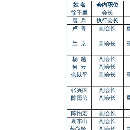
姓 名
会内职位
徐千里
会长
袁
兵
执行会长
卢
菁
副会长
兰
京
副会长
杨
越
副会长
何
云
副会长
余以平
副会长
张兴国
副会长
陈雨茁
副会长
陈怡宏
副会长
袁东山
副会长
薛尚铃
副会长