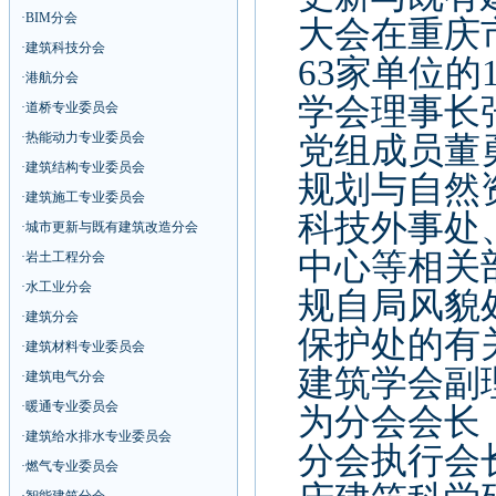
·
BIM分会
大会在重庆
·
建筑科技分会
63
家单位的
·
港航分会
学会理事长
·
道桥专业委员会
·
热能动力专业委员会
党组成员董
·
建筑结构专业委员会
规划与自然
·
建筑施工专业委员会
科技外事处
·
城市更新与既有建筑改造分会
中心等相关
·
岩土工程分会
·
水工业分会
规自局风貌
·
建筑分会
保护处的有
·
建筑材料专业委员会
建筑学会副
·
建筑电气分会
·
暖通专业委员会
为分会会长
·
建筑给水排水专业委员会
分会执行会
·
燃气专业委员会