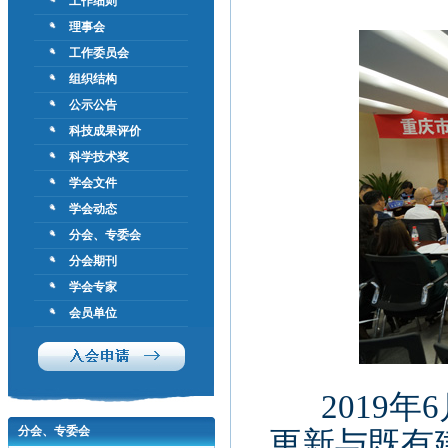
工作细则
理事会
工作委员会
组织结构
公示公告
科技成果评价
科学技术奖
学会文件
学会动态
分会、专委会
分会期刊
学会专家
会员单位
2019
年
6
分会、专委会
更新与既有