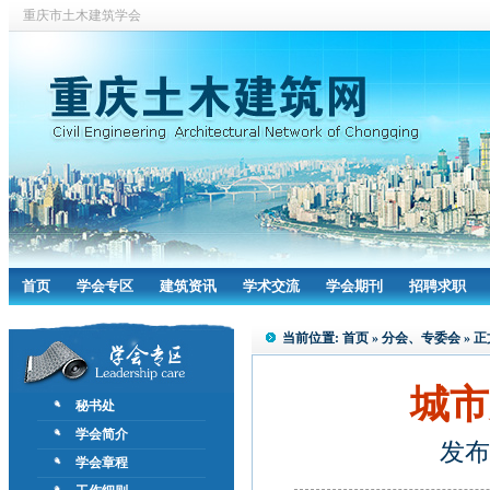
重庆市土木建筑学会
首页
学会专区
建筑资讯
学术交流
学会期刊
招聘求职
当前位置:
首页
»
分会、专委会
» 正
城市
秘书处
学会简介
发布
学会章程